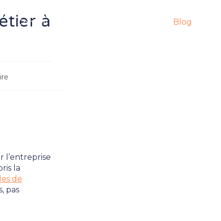
étier à
Conseil
Coaching
Contact
Blog
re
 l’entreprise
ris la
les de
, pas