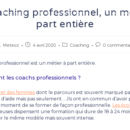
ching professionnel, un m
À propos
Bilan de compétences
Formation
part entière
teur/autrice
Publication
Post
Commentaires
Meteoz
4 avril 2020
Coaching
0 commentai
e
publiée :
category:
de
la
rofessionnel est un métier à part entière.
blication :
publication :
nt les coachs professionnels ?
et des femmes
dont le parcours est souvent marqué par
n d’aide mais pas seulement ….Ils ont en commun d’avoir p
n moment de se former de façon professionnelle.
Les éco
euses dispensent une formation qui dure de 18 à 24 mois
r le même modèle mais souvent intense.