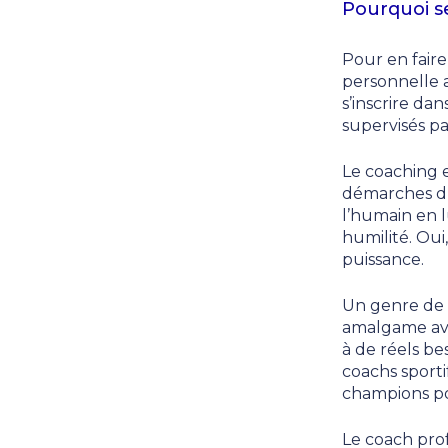
Pourquoi se
Pour en fair
personnelle 
s’inscrire d
supervisés pa
Le coaching e
démarches d’
l’humain en l
humilité. Oui,
puissance.
Un genre de v
amalgame ave
à de réels be
coachs sporti
champions po
Le coach prof