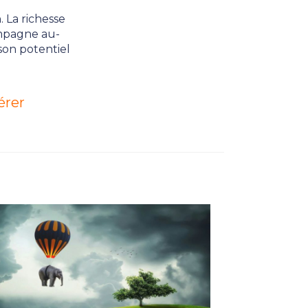
. La richesse
ompagne au-
son potentiel
érer