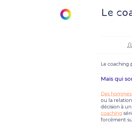
Skip
to
Le coa
Accueil
content
Au
d
la
Le coaching p
pu
Mais qui so
Des hommes 
ou la relatio
décision à u
coaching
séri
forcément su