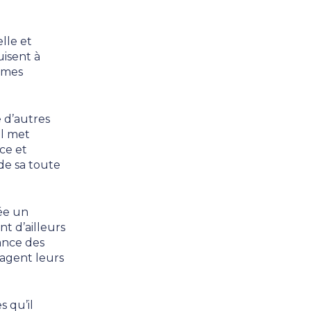
lle et
uisent à
êmes
e d’autres
Il met
ce et
 de sa toute
rée un
t d’ailleurs
dance des
ragent leurs
s qu’il