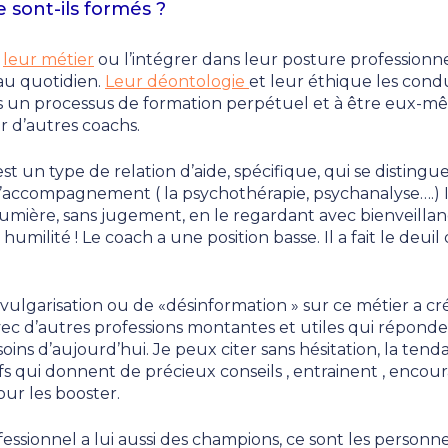
 sont-ils formés ?
e
leur métier
ou l’intégrer dans leur posture professionne
au quotidien.
Leur déontologie
et leur éthique les cond
ans un processus de formation perpétuel et à être eux-m
r d’autres coachs.
st un type de relation d’aide, spécifique, qui se distingu
accompagnement ( la psychothérapie, psychanalyse….) 
umière, sans jugement, en le regardant avec bienveillan
 humilité ! Le coach a une position basse. Il a fait le deuil
ulgarisation ou de «désinformation » sur ce métier a c
c d’autres professions montantes et utiles qui réponden
soins d’aujourd’hui. Je peux citer sans hésitation, la ten
fs qui donnent de précieux conseils , entrainent , encou
ur les booster.
essionnel a lui aussi des champions, ce sont les personne