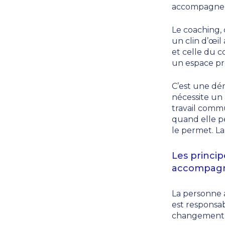
accompagne. S
Le coaching, 
un clin d’œil
et celle du c
un espace pro
C’est une dém
nécessite un 
travail commu
quand elle pe
le permet. La
Les princi
accompagn
La personne 
est responsab
changement