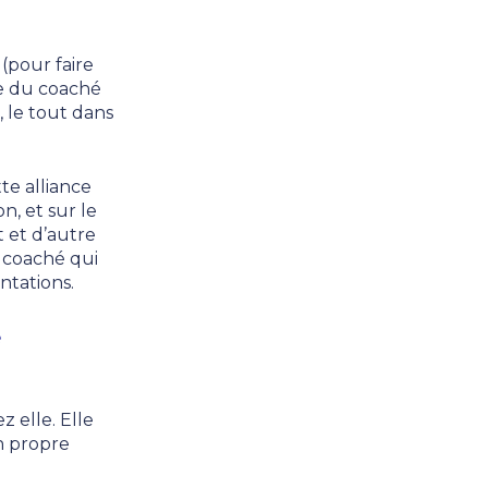
(pour faire
le du coaché
, le tout dans
te alliance
n, et sur le
 et d’autre
e coaché qui
ntations.
e
 elle. Elle
on propre