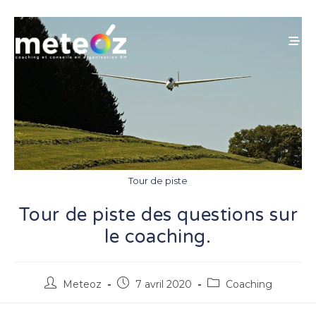
Skip
to
content
Tour de piste
Tour de piste des questions sur
le coaching.
Auteur/autrice
Publication
Post
Meteoz
7 avril 2020
Coaching
de
publiée :
category:
la